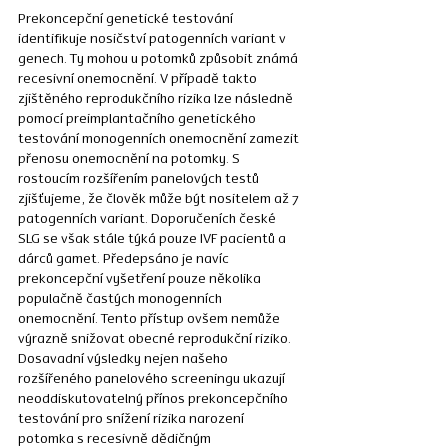
Prekoncepční genetické testování 
identifikuje nosičství patogenních variant v 
genech. Ty mohou u potomků způsobit známá 
recesivní onemocnění. V případě takto 
zjištěného reprodukčního rizika lze následně 
pomocí preimplantačního genetického 
testování monogenních onemocnění zamezit 
přenosu onemocnění na potomky. S 
rostoucím rozšířením panelových testů 
zjišťujeme, že člověk může být nositelem až 7 
patogenních variant. Doporučeních české 
SLG se však stále týká pouze IVF pacientů a 
dárců gamet. Předepsáno je navíc 
prekoncepční vyšetření pouze několika 
populačně častých monogenních 
onemocnění. Tento přístup ovšem nemůže 
výrazně snižovat obecné reprodukční riziko. 
Dosavadní výsledky nejen našeho 
rozšířeného panelového screeningu ukazují 
neoddiskutovatelný přínos prekoncepčního 
testování pro snížení rizika narození 
potomka s recesivně dědičným 