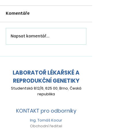
Komentáře
Data z našeho carrier
Význam mate
Napsat komentář...
screeningu zpřesňují
haplotypu KIR
odhad nosičství SLOS
fetálního HLA
ve střední Evropě
reprodukční m
LABORATOŘ LÉKAŘSKÉ A
REPRODUKČNÍ GENETIKY
Studentská 812/6, 625 00, Brno, Česká
republika
KONTAKT pro odborníky
Ing. Tomáš Kocur
Obchodní ředitel