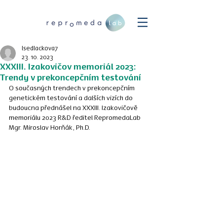
lsedlackova7
23. 10. 2023
XXXIII. Izakovičov memoriál 2023:
Trendy v prekoncepčním testování
O současných trendech v prekoncepčním 
genetickém testování a dalších vizích do 
budoucna přednášel na XXXIII. Izakovičově 
memoriálu 2023 R&D ředitel RepromedaLab 
Mgr. Miroslav Horňák, Ph.D.