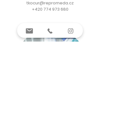
tkocur@repromeda.cz
+420 774 973 680
KONTAKT pro klienty
Recepce Repromeda
Pondělí - pátek
od 7:00 do 18:00