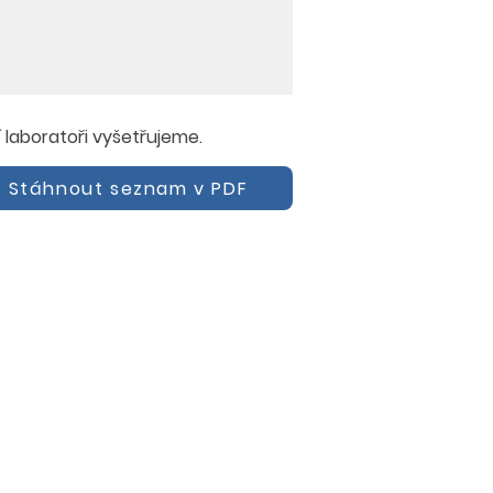
í laboratoři vyšetřujeme.
Stáhnout seznam v PDF