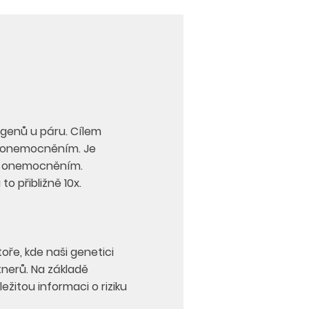
NKA KE STAŽENÍ
 genů u páru. Cílem
m onemocněním. Je
ím onemocněním.
to přibližně 10x.
ře, kde naši genetici
nerů. Na základě
ežitou informaci o riziku