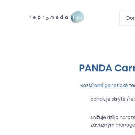
Do
PANDA Carr
Rozšířené genetické test
odhaluje skryté /r
snižuje riziko nar
závažným monoge