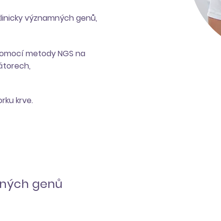
 klinicky významných genů,
pomocí metody NGS na
átorech,
rku krve.
aných genů