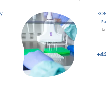
y
KON
Re
b
+4