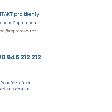
TAKT pro klienty
cepce Repromeda
rno@repromeda.cz
20
545 212 212
Pondělí - pátek
od 7:00 do 18:00