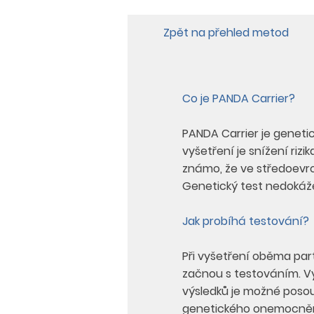
Zpět na přehled metod
Co je PANDA Carrier?
PANDA Carrier je geneti
vyšetření je snížení r
známo, že ve středoevr
Genetický test nedokáže t
Jak probíhá testování?
Při vyšetření oběma par
začnou s testováním. V
výsledků je možné posoud
genetického onemocněn