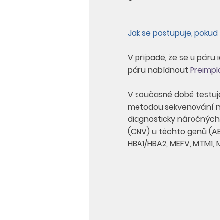
Jak se postupuje, pokud 
V případě, že se u páru 
páru nabídnout
Preimp
V současné době testu
metodou sekvenování no
diagnosticky náročných 
(CNV) u těchto genů (AB
HBA1/HBA2, MEFV, MTM1, 