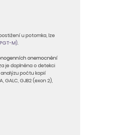
postižení u potomka, lze
(PGT-M)
.
h monogenních onemocnění
 je doplněna o detekci
analýzu počtu kopií
, GALC, GJB2 (exon 2),