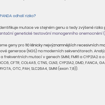
PANDA odhalí riziko?
identifikuje mutace ve stejném genu a tedy zvýšené riziko 
lantační genetické testování monogenního onemocnění 
jeme geny pro
110 klinicky nejvýznamnějších recesivníc
vé generace (NGS) na moderních sekvenátorech. Analýza
a frekventních mutací v genech SMN1, FMR1 a CYP21A2 a o 
CC6, CFTR, COL4A5, CTNS, CLN3, CYP21A2, DMD, FANCA, GAA
MYO7A, OTC, PAH, SLC26A4, SMN1 (exon 7,8)).