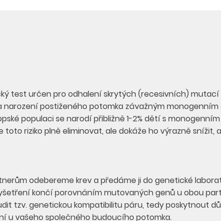
ŽÁDA
cký test určen pro odhalení skrytých (recesivních) mutací
izika narození postiženého potomka závažným monogenní
opské populaci se narodí přibližně 1-2% dětí s monogenn
oto riziko plně eliminovat, ale dokáže ho výrazně snížit, a 
tnerům odebereme krev a předáme ji do genetické laborato
yšetření končí porovnáním mutovaných genů u obou part
it tzv. genetickou kompatibilitu páru, tedy poskytnout důl
í u vašeho společného budoucího potomka.