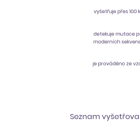
vyšetřuje přes 100
detekuje mutace 
moderních sekven
je prováděno ze vzo
Seznam vyšetřov