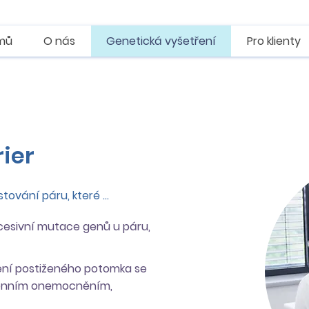
mů
O nás
Genetická vyšetření
Pro klienty
ier
ování páru, které ...
ecesivní mutace genů u páru,
ození postiženého potomka se
nním onemocněním,