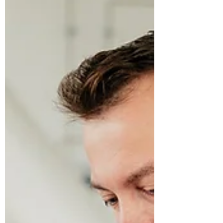
AA a fetálního HLA-C2 v reprodukční
medicíně