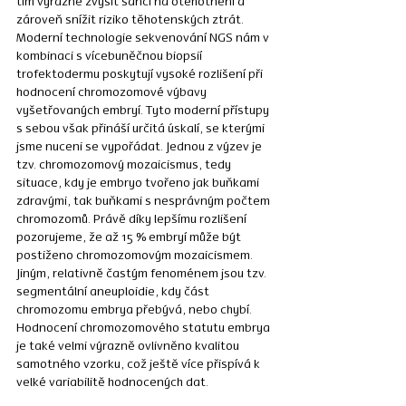
tím výrazně zvýšit šanci na otěhotnění a 
zároveň snížit riziko těhotenských ztrát. 
Moderní technologie sekvenování NGS nám v 
kombinaci s vícebuněčnou biopsií 
trofektodermu poskytují vysoké rozlišení při 
hodnocení chromozomové výbavy 
vyšetřovaných embryí. Tyto moderní přístupy 
s sebou však přináší určitá úskalí, se kterými 
jsme nuceni se vypořádat. Jednou z výzev je 
tzv. chromozomový mozaicismus, tedy 
situace, kdy je embryo tvořeno jak buňkami 
zdravými, tak buňkami s nesprávným počtem 
chromozomů. Právě díky lepšímu rozlišení 
pozorujeme, že až 15 % embryí může být 
postiženo chromozomovým mozaicismem. 
Jiným, relativně častým fenoménem jsou tzv. 
segmentální aneuploidie, kdy část 
chromozomu embrya přebývá, nebo chybí. 
Hodnocení chromozomového statutu embrya 
je také velmi výrazně ovlivněno kvalitou 
samotného vzorku, což ještě více přispívá k 
velké variabilitě hodnocených dat. 