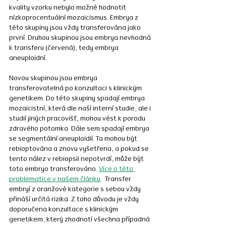
kvality vzorku nebylo možné hodnotit 
nízkoprocentuální mozaicismus. Embrya z 
této skupiny jsou vždy transferována jako 
první. Druhou skupinou jsou embrya nevhodná 
k transferu (červená), tedy embrya 
aneuploidní. 
Novou skupinou jsou embrya 
transferovatelná po konzultaci s klinickým 
genetikem. Do této skupiny spadají embrya 
mozaicistní, která dle naší interní studie, ale i 
studií jiných pracovišť, mohou vést k porodu 
zdravého potomka. Dále sem spadají embrya 
se segmentální aneuploidií. Ta mohou být 
rebioptována a znovu vyšetřena, a pokud se 
tento nález v rebiopsii nepotvrdí, může být 
toto embryo transferováno. 
Více o této 
problematice v našem článku
.
  Transfer 
embryí z oranžové kategorie s sebou vždy 
přináší určitá rizika. Z toho důvodu je vždy 
doporučena konzultace s klinickým 
genetikem, který zhodnotí všechna případná 