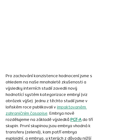
Pro zachování konzistence hodnocení jsme s 
ohledem na naše mnohaleté zkušenosti a 
výsledky interních studií zavedli nový 
hodnotící systém kategorizace embryí (viz 
obrázek výše). Jednu z těchto studií jsme v 
loňském roce publikovali v 
impaktovaném 
zahraničním časopise
. Embrya nově 
rozdělujeme na základě výsledků 
PGT-A
 do tří 
skupin. První skupinou jsou embrya vhodná k 
transferu (zelená), kam patří embrya 
euploidní, a embrya, u kterých z důvodu nižší 