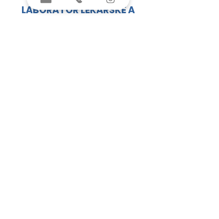
LABORATOŘ LÉKAŘSKÉ A
REPRODUKČNÍ GENETIKY
Studentská 812/6, 625 00, Brno, Česká
republika
KONTAKT pro odborníky
Ing. Tomáš Kocur
Obchodní ředitel
tkocur@repromeda.cz
+420 774 973 680